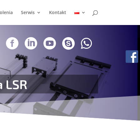
olenia
Serwis
Kontakt





a LSR