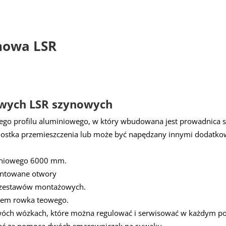
nowa
LSR
owych LSR szynowych
ego profilu aluminiowego, w który wbudowana jest prowadnica 
dnostka przemieszczenia lub może być napędzany innymi dodatk
miniowego 6000 mm.
intowane otwory
 zestawów montażowych.
ilem rowka teowego.
ch wózkach, które można regulować i serwisować w każdym po