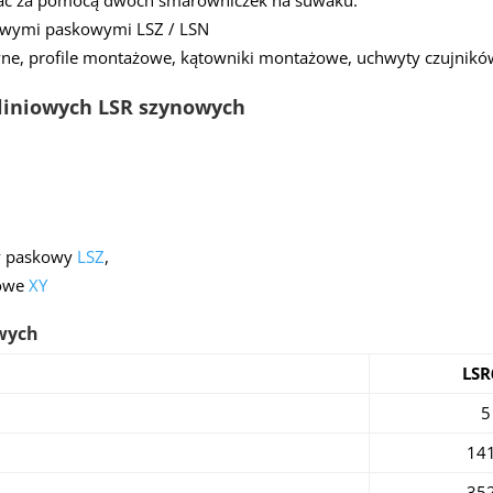
ć za pomocą dwóch smarowniczek na suwaku.
iowymi paskowymi LSZ / LSN
ne, profile montażowe, kątowniki montażowe, uchwyty czujnikó
liniowych LSR szynowych
wy paskowy
LSZ
,
iowe
XY
owych
LSR
5
14
35