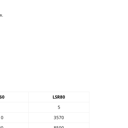
w.
60
LSR80
5
10
3570
20
8500