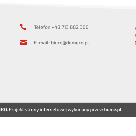

Telefon +48 713 882 300

E-mail: biuro@demero.pl
ERO
. Projekt strony internetowej wykonany przez:
home.pl
.