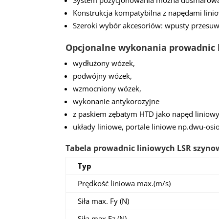
System pozycjonowania można dosmarowa
Konstrukcja kompatybilna z napędami lin
Szeroki wybór akcesoriów: wpusty przesuw
Opcjonalne wykonania prowadnic 
wydłużony wózek,
podwójny wózek,
wzmocniony wózek,
wykonanie antykorozyjne
z paskiem zębatym HTD jako napęd linio
układy liniowe, portale liniowe np.dwu-os
Tabela prowadnic liniowych LSR szyn
Typ
Prędkość liniowa max.(m/s)
Siła max. Fy (N)
Siła max.Fz (N)