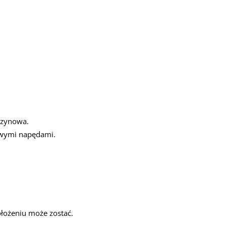
szynowa.
owymi napędami.
łożeniu może zostać.