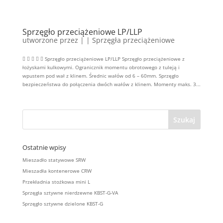
Sprzęgło przeciążeniowe LP/LLP
utworzone przez
|
|
Sprzęgła przeciążeniowe
     Sprzęgło przeciążeniowe LP/LLP Sprzęgło przeciążeniowe z
łożyskami kulkowymi. Ogranicznik momentu obrotowego z tuleją i
wpustem pod wał z klinem. Średnic wałów od 6 – 60mm. Sprzęgło
bezpieczeństwa do połączenia dwóch wałów z klinem. Momenty maks. 3...
Ostatnie wpisy
Mieszadło statywowe SRW
Mieszadła kontenerowe CRW
Przekładnia stożkowa mini L
Sprzęgła sztywne nierdzewne KBST-G-VA
Sprzęgło sztywne dzielone KBST-G