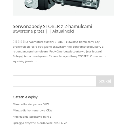
Serwonapędy STOBER z 2-hamulcami
utworzone przez
|
|
Aktualności
     Serwomotoreduktory STOBER z dwoma hamulcami Czy
projektujecie osie obciążone grawitacyjnie? Serwomotoreduktory z
redundantnym hamulcem. Podwójne bezpieczeństwo jest lepsze!
Polegajcie na rozwiązaniu 2-hamulcowym firmy STOBER! Oznacza to
wysokiej jakości...
Ostatnie wpisy
Mieszadło statywowe SRW
Mieszadła kontenerowe CRW
Przekładnia stożkowa mini L
Sprzęgła sztywne nierdzewne KBST-G-VA