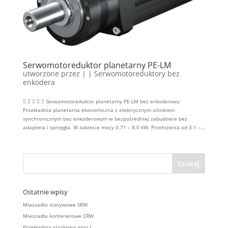
Serwomotoreduktor planetarny PE-LM
utworzone przez
|
|
Serwomotoreduktory bez
enkodera
     Serwomotoreduktor planetarny PE-LM bez enkoderowy
Przekładnia planetarna ekonomiczna z elektrycznym silnikiem
synchronicznym bez enkoderowym w bezpośredniej zabudowie bez
adaptera i sprzęgła. W zakresie mocy 0,71 – 8,0 kW. Przełożenia od 3:1 –...
Ostatnie wpisy
Mieszadło statywowe SRW
Mieszadła kontenerowe CRW
Przekładnia stożkowa mini L