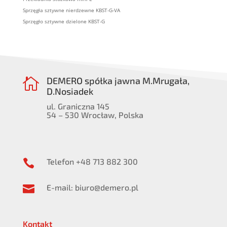
Sprzęgła sztywne nierdzewne KBST-G-VA
Sprzęgło sztywne dzielone KBST-G
DEMERO spółka jawna M.Mrugała,

D.Nosiadek
ul. Graniczna 145
54 – 530 Wrocław, Polska
Telefon +48 713 882 300

E-mail: biuro@demero.pl

Kontakt