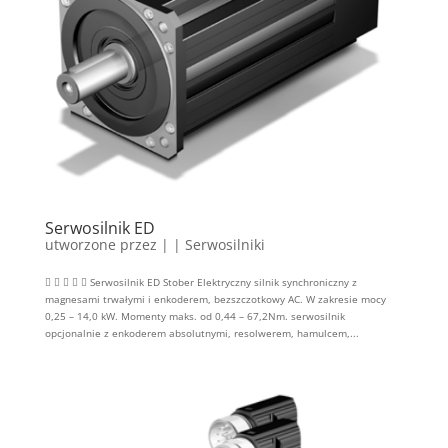
Serwosilnik ED
utworzone przez
|
|
Serwosilniki
     Serwosilnik ED Stober Elektryczny silnik synchroniczny z
magnesami trwałymi i enkoderem, bezszczotkowy AC. W zakresie mocy
0,25 – 14,0 kW. Momenty maks. od 0,44 – 67,2Nm. serwosilnik
opcjonalnie z enkoderem absolutnymi, resolwerem, hamulcem,...