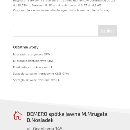
magnesami trwałymi i resolwerem. Zakres momentów obrotowych od 2,6
do 28,73Nm. Serwsoilnik EK w zakresie mocy od 0,97 do 6,8kW.
Opcjonalnie z enkoderami absolutnymi, hamulcami bezpieczeństwa,...
Ostatnie wpisy
Mieszadło statywowe SRW
Mieszadła kontenerowe CRW
Przekładnia stożkowa mini L
Sprzęgła sztywne nierdzewne KBST-G-VA
Sprzęgło sztywne dzielone KBST-G
DEMERO spółka jawna M.Mrugała,

D.Nosiadek
ul. Graniczna 145