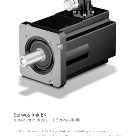
Serwosilnik EK
utworzone przez
|
|
Serwosilniki
     Serwosilnik EK Stober Elektryczny silnik synchroniczny z