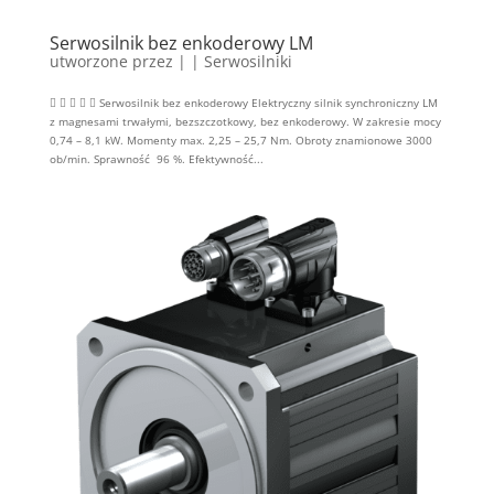
Serwosilnik bez enkoderowy LM
utworzone przez
|
|
Serwosilniki
     Serwosilnik bez enkoderowy Elektryczny silnik synchroniczny LM
z magnesami trwałymi, bezszczotkowy, bez enkoderowy. W zakresie mocy
0,74 – 8,1 kW. Momenty max. 2,25 – 25,7 Nm. Obroty znamionowe 3000
ob/min. Sprawność 96 %. Efektywność...