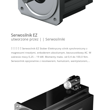
Serwosilnik EZ
utworzone przez
|
|
Serwosilniki
     Serwosilnik EZ Stober Elektryczny silnik synchroniczny z
magnesami trwałymi, enkoderem absolutnym, bezszczotkowy AC. W
zakresie mocy 0,25 – 19 kW. Momenty maks. od 0,4 do 100,0 Nm.
Serwosilnik opcjonalnie z resolwerem, hamulcem, wentylatorem,...