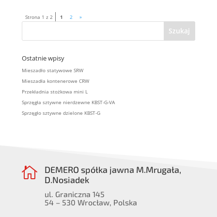
Strona 1 z 2
1
2
»
Ostatnie wpisy
Mieszadło statywowe SRW
Mieszadła kontenerowe CRW
Przekładnia stożkowa mini L
Sprzęgła sztywne nierdzewne KBST-G-VA
Sprzęgło sztywne dzielone KBST-G
DEMERO spółka jawna M.Mrugała,

D.Nosiadek
ul. Graniczna 145
54 – 530 Wrocław, Polska