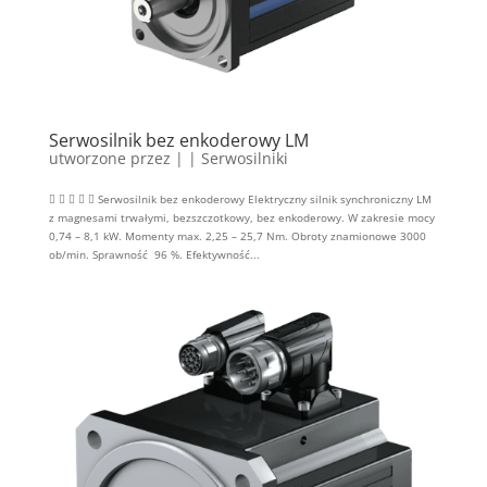
Serwosilnik bez enkoderowy LM
utworzone przez
|
|
Serwosilniki
     Serwosilnik bez enkoderowy Elektryczny silnik synchroniczny LM
z magnesami trwałymi, bezszczotkowy, bez enkoderowy. W zakresie mocy
0,74 – 8,1 kW. Momenty max. 2,25 – 25,7 Nm. Obroty znamionowe 3000
ob/min. Sprawność 96 %. Efektywność...