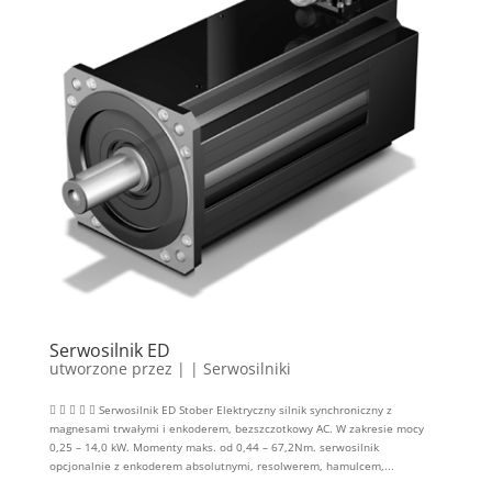
Serwosilnik ED
utworzone przez
|
|
Serwosilniki
     Serwosilnik ED Stober Elektryczny silnik synchroniczny z
magnesami trwałymi i enkoderem, bezszczotkowy AC. W zakresie mocy
0,25 – 14,0 kW. Momenty maks. od 0,44 – 67,2Nm. serwosilnik
opcjonalnie z enkoderem absolutnymi, resolwerem, hamulcem,...