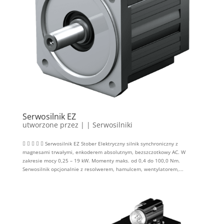
Serwosilnik EZ
utworzone przez
|
|
Serwosilniki
     Serwosilnik EZ Stober Elektryczny silnik synchroniczny z
magnesami trwałymi, enkoderem absolutnym, bezszczotkowy AC. W
zakresie mocy 0,25 – 19 kW. Momenty maks. od 0,4 do 100,0 Nm.
Serwosilnik opcjonalnie z resolwerem, hamulcem, wentylatorem,...