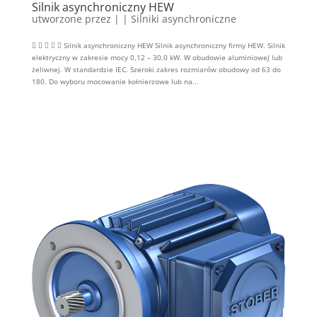
Silnik asynchroniczny HEW
utworzone przez
|
|
Silniki asynchroniczne
     Silnik asynchroniczny HEW Silnik asynchroniczny firmy HEW. Silnik
elektryczny w zakresie mocy 0,12 – 30,0 kW. W obudowie aluminioweJ lub
żeliwnej. W standardzie IEC. Szeroki zakres rozmiarów obudowy od 63 do
180. Do wyboru mocowanie kołnierzowe lub na...