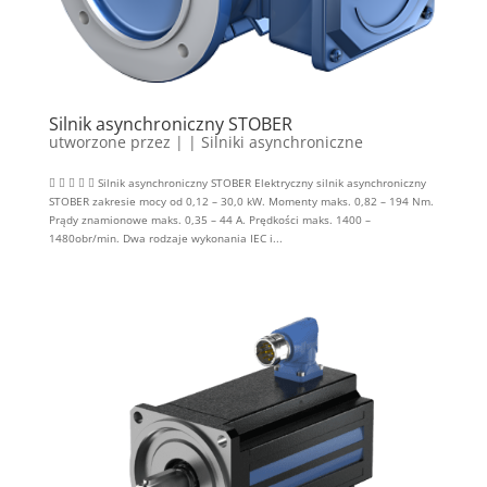
Silnik asynchroniczny STOBER
utworzone przez
|
|
Silniki asynchroniczne
     Silnik asynchroniczny STOBER Elektryczny silnik asynchroniczny
STOBER zakresie mocy od 0,12 – 30,0 kW. Momenty maks. 0,82 – 194 Nm.
Prądy znamionowe maks. 0,35 – 44 A. Prędkości maks. 1400 –
1480obr/min. Dwa rodzaje wykonania IEC i...