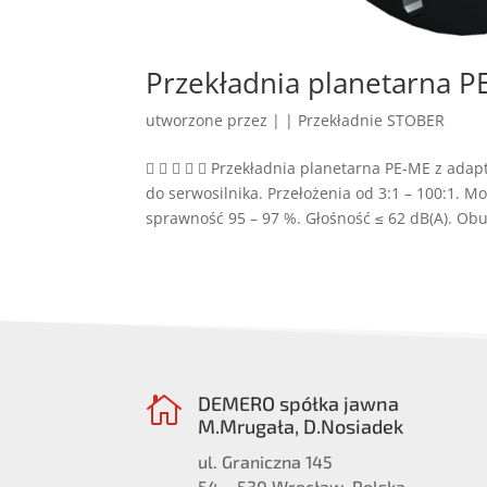
Przekładnia planetarna P
utworzone przez
|
|
Przekładnie STOBER
     Przekładnia planetarna PE-ME z ad
do serwosilnika. Przełożenia od 3:1 – 100:1. 
sprawność 95 – 97 %. Głośność ≤ 62 dB(A). Obu
DEMERO spółka jawna

M.Mrugała, D.Nosiadek
ul. Graniczna 145
54 – 530 Wrocław, Polska