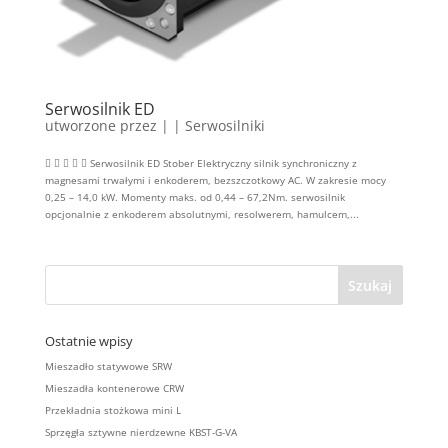
Serwosilnik ED
utworzone przez
|
|
Serwosilniki
     Serwosilnik ED Stober Elektryczny silnik synchroniczny z
magnesami trwałymi i enkoderem, bezszczotkowy AC. W zakresie mocy
0,25 – 14,0 kW. Momenty maks. od 0,44 – 67,2Nm. serwosilnik
opcjonalnie z enkoderem absolutnymi, resolwerem, hamulcem,...
Ostatnie wpisy
Mieszadło statywowe SRW
Mieszadła kontenerowe CRW
Przekładnia stożkowa mini L
Sprzęgła sztywne nierdzewne KBST-G-VA