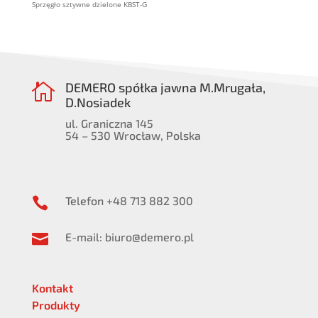
Sprzęgło sztywne dzielone KBST-G
DEMERO spółka jawna M.Mrugała,

D.Nosiadek
ul. Graniczna 145
54 – 530 Wrocław, Polska
Telefon +48 713 882 300

E-mail: biuro@demero.pl

Kontakt
Produkty